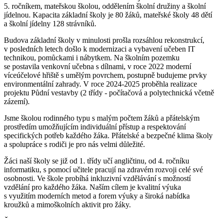
5. ročníkem, mateřskou školou, oddělením školní družiny a školní
jídelnou. Kapacita základní školy je 80 žáků, mateřské školy 48 dětí
a školní jídelny 128 strávníků.
Budova základní školy v minulosti prošla rozsáhlou rekonstrukcí,
v posledních letech došlo k modernizaci a vybavení učeben IT
technikou, pomůckami i nábytkem. Na školním pozemku
se postavila venkovní učebna s dílnami, v roce 2022 moderní
víceúčelové hřiště s umělým povrchem, postupně budujeme prvky
environmentální zahrady. V roce 2024-2025 proběhla realizace
projektu Půdní vestavby (2 třídy - počítačová a polytechnická včetně
zázemí).
Jsme školou rodinného typu s malým počtem žáků a přátelským
prostředím umožňujícím individuální přístup a respektování
specifických potřeb každého žáka. Přátelské a bezpečné klima školy
a spolupráce s rodiči je pro nás velmi důležité.
Žáci naší školy se již od 1. třídy učí angličtinu, od 4. ročníku
informatiku, s pomocí učitele pracují na zdravém rozvoji celé své
osobnosti. Ve škole probíhá inkluzivní vzdělávání s možností
vzdělání pro každého žáka. Naším cílem je kvalitní výuka
s využitím moderních metod a forem výuky a široká nabídka
kroužků a mimoškolních aktivit pro žáky.