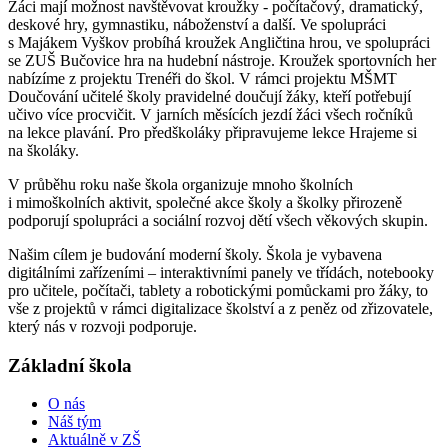
Žáci mají možnost navštěvovat kroužky - počítačový, dramatický,
deskové hry, gymnastiku, náboženství a další. Ve spolupráci
s Majákem Vyškov probíhá kroužek Angličtina hrou, ve spolupráci
se ZUŠ Bučovice hra na hudební nástroje. Kroužek sportovních her
nabízíme z projektu Trenéři do škol. V rámci projektu MŠMT
Doučování učitelé školy pravidelné doučují žáky, kteří potřebují
učivo více procvičit. V jarních měsících jezdí žáci všech ročníků
na lekce plavání. Pro předškoláky připravujeme lekce Hrajeme si
na školáky.
V průběhu roku naše škola organizuje mnoho školních
i mimoškolních aktivit, společné akce školy a školky přirozeně
podporují spolupráci a sociální rozvoj dětí všech věkových skupin.
Našim cílem je budování moderní školy. Škola je vybavena
digitálními zařízeními – interaktivními panely ve třídách, notebooky
pro učitele, počítači, tablety a robotickými pomůckami pro žáky, to
vše z projektů v rámci digitalizace školství a z peněz od zřizovatele,
který nás v rozvoji podporuje.
Základní škola
O nás
Náš tým
Aktuálně v ZŠ