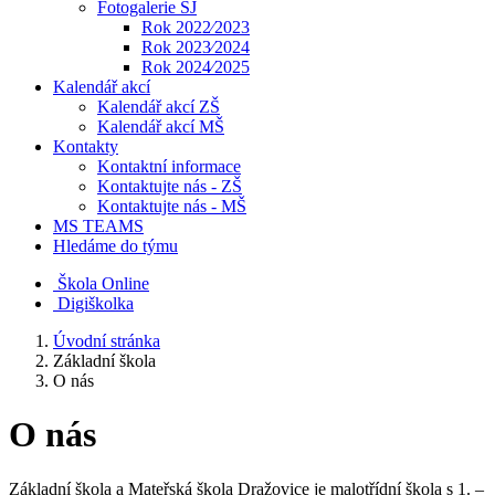
Fotogalerie ŠJ
Rok 2022⁄2023
Rok 2023⁄2024
Rok 2024⁄2025
Kalendář akcí
Kalendář akcí ZŠ
Kalendář akcí MŠ
Kontakty
Kontaktní informace
Kontaktujte nás - ZŠ
Kontaktujte nás - MŠ
MS TEAMS
Hledáme do týmu
Škola Online
Digiškolka
Úvodní stránka
Základní škola
O nás
O nás
Základní škola a Mateřská škola Dražovice je malotřídní škola s 1. –