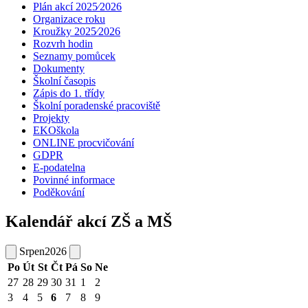
Plán akcí 2025⁄2026
Organizace roku
Kroužky 2025⁄2026
Rozvrh hodin
Seznamy pomůcek
Dokumenty
Školní časopis
Zápis do 1. třídy
Školní poradenské pracoviště
Projekty
EKOškola
ONLINE procvičování
GDPR
E-podatelna
Povinné informace
Poděkování
Kalendář akcí ZŠ a MŠ
Srpen
2026
Po
Út
St
Čt
Pá
So
Ne
27
28
29
30
31
1
2
3
4
5
6
7
8
9