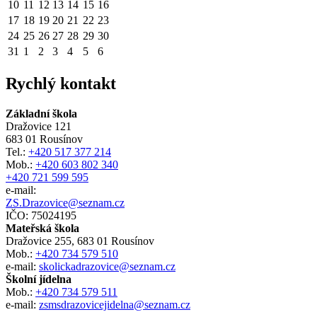
10
11
12
13
14
15
16
17
18
19
20
21
22
23
24
25
26
27
28
29
30
31
1
2
3
4
5
6
Rychlý kontakt
Základní škola
Dražovice 121
683 01 Rousínov
Tel.:
+420 517 377 214
Mob.:
+420 603 802 340
+420 721 599 595
e-mail:
ZS.Drazovice@seznam.cz
IČO: 75024195
Mateřská škola
Dražovice 255, 683 01 Rousínov
Mob.:
+420 734 579 510
e-mail:
skolickadrazovice@seznam.cz
Školní jídelna
Mob.:
+420 734 579 511
e-mail:
zsmsdrazovicejidelna@seznam.cz