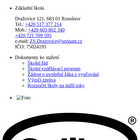
Základní škola
Dražovice 121, 683 01 Rousínov
Tel.:
+420 517 377 214
Mob.:
+420 603 802 340
+420 721 599 595
e-mail:
ZS.Drazovice@seznam.cz
IČO: 75024195
Dokumenty ke stažení
Školní řád
Školní vzdělávací program
Žádost o uvolnění žáka z vyučování
Výročí zpráva
Rozpočet školy na další roky