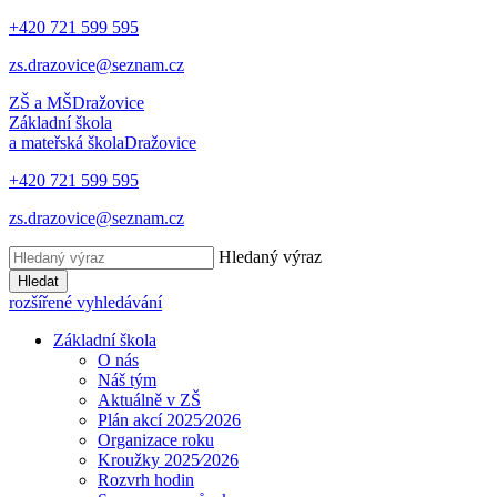
+420 721 599 595
zs.drazovice@seznam.cz
ZŠ a MŠ
Dražovice
Základní škola
a mateřská škola
Dražovice
+420 721 599 595
zs.drazovice@seznam.cz
Hledaný výraz
Hledat
rozšířené vyhledávání
Základní škola
O nás
Náš tým
Aktuálně v ZŠ
Plán akcí 2025⁄2026
Organizace roku
Kroužky 2025⁄2026
Rozvrh hodin