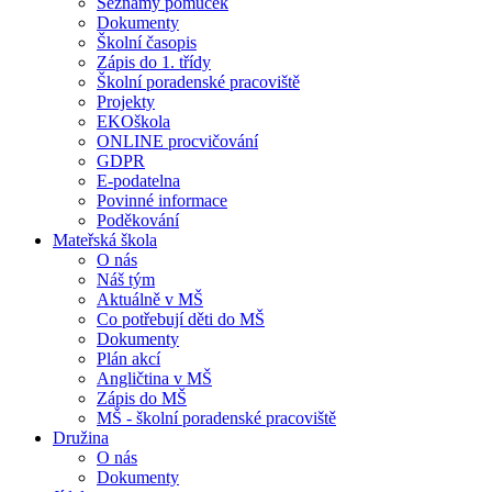
Seznamy pomůcek
Dokumenty
Školní časopis
Zápis do 1. třídy
Školní poradenské pracoviště
Projekty
EKOškola
ONLINE procvičování
GDPR
E-podatelna
Povinné informace
Poděkování
Mateřská škola
O nás
Náš tým
Aktuálně v MŠ
Co potřebují děti do MŠ
Dokumenty
Plán akcí
Angličtina v MŠ
Zápis do MŠ
MŠ - školní poradenské pracoviště
Družina
O nás
Dokumenty