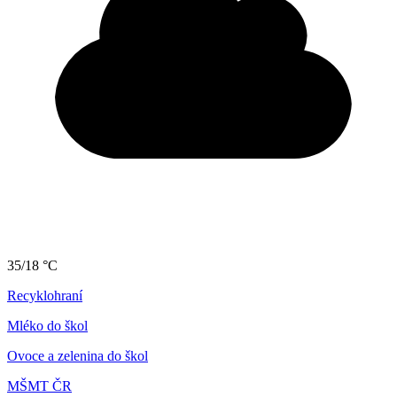
35/18 °C
Recyklohraní
Mléko do škol
Ovoce a zelenina do škol
MŠMT ČR