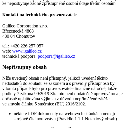
že neposkytuje žádné zpřístupněné osobní údaje třetím osobám.
Kontakt na technického provozovatele
Galileo Corporation s.r.o.
Březenecká 4808
430 04 Chomutov
tel.: +420 226 257 057
web:
www.igalileo.cz
technická podpora:
podpora@igalileo.cz
Nepřístupný obsah
Níže uvedený obsah není přístupný, jelikož uvedení těchto
nedostatků do souladu se zákonem a s pravidly přístupnosti by
v tomto případě bylo pro provozovatele finančně náročné, takže
podle § 7 zákona 99/2019 Sb. toto není dodatečně upravováno a je
dočasně uplatňována výjimka z důvodu nepřiměřené zátěže
ve smyslu článku 5 směrnice (EU) 2016/2102.
některé PDF dokumenty na webových stránkách nemají
strojově čitelnou vrstvu (Pravidlo 1.1.1 Netextový obsah)