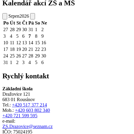
Kalendář akcí ZŠ a MŠ
Srpen
2026
Po
Út
St
Čt
Pá
So
Ne
27
28
29
30
31
1
2
3
4
5
6
7
8
9
10
11
12
13
14
15
16
17
18
19
20
21
22
23
24
25
26
27
28
29
30
31
1
2
3
4
5
6
Rychlý kontakt
Základní škola
Dražovice 121
683 01 Rousínov
Tel.:
+420 517 377 214
Mob.:
+420 603 802 340
+420 721 599 595
e-mail:
ZS.Drazovice@seznam.cz
IČO: 75024195