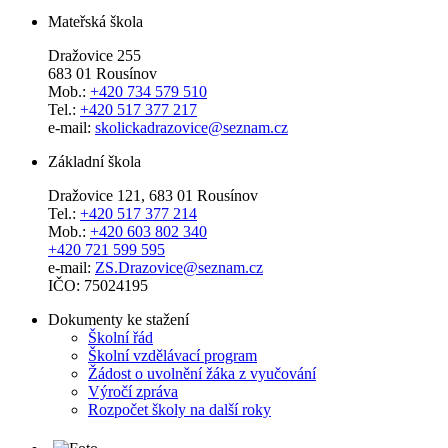
Mateřská škola
Dražovice 255
683 01 Rousínov
Mob.:
+420 734 579 510
Tel.:
+420 517 377 217
e-mail:
skolickadrazovice@seznam.cz
Základní škola
Dražovice 121, 683 01 Rousínov
Tel.:
+420 517 377 214
Mob.:
+420 603 802 340
+420 721 599 595
e-mail:
ZS.Drazovice@seznam.cz
IČO: 75024195
Dokumenty ke stažení
Školní řád
Školní vzdělávací program
Žádost o uvolnění žáka z vyučování
Výročí zpráva
Rozpočet školy na další roky