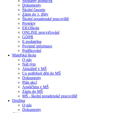
Seznamy pomůcek
Dokumenty
Školní časopis
Zápis do 1. třídy
Školní poradenské pracoviště
Projekty
EKOškola
ONLINE procvičování
GDPR
E-podatelna
Povinné informace
Poděkování
Mateřská škola
O nás
Náš tým
Aktuálně v MŠ
Co potřebují děti do MŠ
Dokumenty
Plán akcí
Angličtina v MŠ
Zápis do MŠ
MŠ - školní poradenské pracoviště
Družina
O nás
Dokumenty