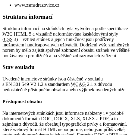
www.zsmsdrazovice.cz
Struktura informací
Struktura informací na stránkách byla vytvořena podle specifikace
W3C
HTML
5 a vizuálně naformátována kaskádovými styly
(
CSS
3) – vzhled stránek a jejich funkčnost jsou podřízeny
možnostem handicapovaných uživatelů. Dodržení výše zmíněných
norem by mělo zajistit správné zobrazení obsahu stránek ve většině
používaných prohlížečů a na většině zobrazovacích zařízení.
Stav souladu
Uvedené internetové stránky jsou částečně v souladu
s EN 301 549 V2 1.2 a standardem
WCAG
2.1 z důvodu
nedostatečně přístupného obsahu anebo výjimek uvedených níže.
Přístupnost obsahu
Na internetových stránkách jsou informace nabízeny i v podobě
dokumentů formátu DOC, DOCX, XLS, XLSX a PDF, a to
zejména z důvodů, že obsahují typografické prvky a formátování,
které webový formát HTML nepodporuje, nebo jsou příliš velké,
proto pak doporučujeme jejich stažení. Formáty DOC a PDF jsou