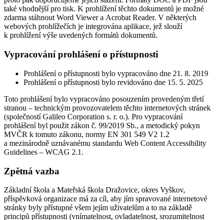
také vhodnější pro tisk. K prohlížení těchto dokumentů je možné
zdarma stáhnout Word Viewer a Acrobat Reader. V některých
webových prohlížečích je integrována aplikace, jež slouží
k prohlížení výše uvedených formátů dokumentů.
Vypracování prohlášení o přístupnosti
Prohlášení o přístupnosti bylo vypracováno dne 21. 8. 2019
Prohlášení o přístupnosti bylo revidováno dne 15. 5. 2025
Toto prohlášení bylo vypracováno posouzením provedeným třetí
stranou – technickým provozovatelem těchto internetových stránek
(společností Galileo Corporation s. r. o.). Pro vypracování
prohlášení byl použit zákon č. 99/2019 Sb., a metodický pokyn
MVČR k tomuto zákonu, normy EN 301 549 V2 1.2
a mezinárodně uznávanému standardu Web Content Accessibility
Guidelines – WCAG 2.1.
Zpětná vazba
Základní škola a Mateřská škola Dražovice, okres Vyškov,
příspěvková organizace má za cíl, aby jím spravované internetové
stránky byly přístupné všem jejím uživatelům a to na základě
principů přístupnosti (vnímatelnost, ovladatelnost, srozumitelnost