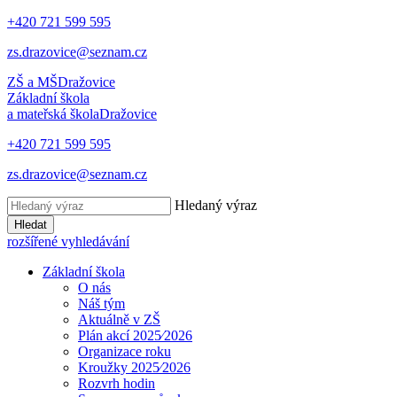
+420 721 599 595
zs.drazovice@seznam.cz
ZŠ a MŠ
Dražovice
Základní škola
a mateřská škola
Dražovice
+420 721 599 595
zs.drazovice@seznam.cz
Hledaný výraz
Hledat
rozšířené vyhledávání
Základní škola
O nás
Náš tým
Aktuálně v ZŠ
Plán akcí 2025⁄2026
Organizace roku
Kroužky 2025⁄2026
Rozvrh hodin