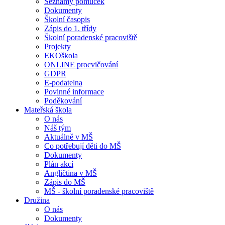
Seznamy pomůcek
Dokumenty
Školní časopis
Zápis do 1. třídy
Školní poradenské pracoviště
Projekty
EKOškola
ONLINE procvičování
GDPR
E-podatelna
Povinné informace
Poděkování
Mateřská škola
O nás
Náš tým
Aktuálně v MŠ
Co potřebují děti do MŠ
Dokumenty
Plán akcí
Angličtina v MŠ
Zápis do MŠ
MŠ - školní poradenské pracoviště
Družina
O nás
Dokumenty