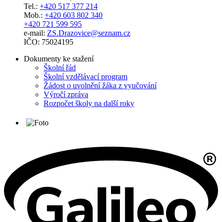
Tel.:
+420 517 377 214
Mob.:
+420 603 802 340
+420 721 599 595
e-mail:
ZS.Drazovice@seznam.cz
IČO: 75024195
Dokumenty ke stažení
Školní řád
Školní vzdělávací program
Žádost o uvolnění žáka z vyučování
Výročí zpráva
Rozpočet školy na další roky