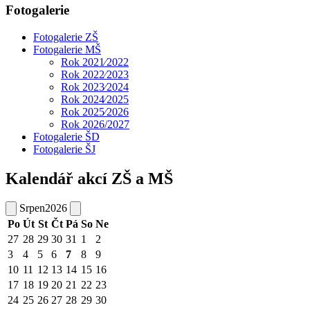
Fotogalerie
Fotogalerie ZŠ
Fotogalerie MŠ
Rok 2021⁄2022
Rok 2022⁄2023
Rok 2023⁄2024
Rok 2024⁄2025
Rok 2025⁄2026
Rok 2026/2027
Fotogalerie ŠD
Fotogalerie ŠJ
Kalendář akcí ZŠ a MŠ
Srpen
2026
Po
Út
St
Čt
Pá
So
Ne
27
28
29
30
31
1
2
3
4
5
6
7
8
9
10
11
12
13
14
15
16
17
18
19
20
21
22
23
24
25
26
27
28
29
30