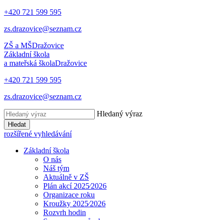
+420 721 599 595
zs.drazovice@seznam.cz
ZŠ a MŠ
Dražovice
Základní škola
a mateřská škola
Dražovice
+420 721 599 595
zs.drazovice@seznam.cz
Hledaný výraz
Hledat
rozšířené vyhledávání
Základní škola
O nás
Náš tým
Aktuálně v ZŠ
Plán akcí 2025⁄2026
Organizace roku
Kroužky 2025⁄2026
Rozvrh hodin