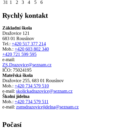
31
1
2
3
4
5
6
Rychlý kontakt
Základní škola
Dražovice 121
683 01 Rousínov
Tel.:
+420 517 377 214
Mob.:
+420 603 802 340
+420 721 599 595
e-mail:
ZS.Drazovice@seznam.cz
IČO: 75024195
Mateřská škola
Dražovice 255, 683 01 Rousínov
Mob.:
+420 734 579 510
e-mail:
skolickadrazovice@seznam.cz
Školní jídelna
Mob.:
+420 734 579 511
e-mail:
zsmsdrazovicejidelna@seznam.cz
Počasí