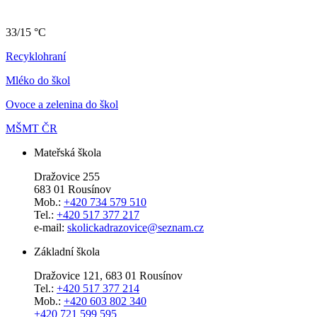
33/15 °C
Recyklohraní
Mléko do škol
Ovoce a zelenina do škol
MŠMT ČR
Mateřská škola
Dražovice 255
683 01 Rousínov
Mob.:
+420 734 579 510
Tel.:
+420 517 377 217
e-mail:
skolickadrazovice@seznam.cz
Základní škola
Dražovice 121, 683 01 Rousínov
Tel.:
+420 517 377 214
Mob.:
+420 603 802 340
+420 721 599 595