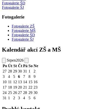
Fotogalerie ŠD
Fotogalerie ŠJ
Fotogalerie
Fotogalerie ZŠ
Fotogalerie MŠ
Fotogalerie ŠD
Fotogalerie ŠJ
Kalendář akcí ZŠ a MŠ
Srpen
2026
Po
Út
St
Čt
Pá
So
Ne
27
28
29
30
31
1
2
3
4
5
6
7
8
9
10
11
12
13
14
15
16
17
18
19
20
21
22
23
24
25
26
27
28
29
30
31
1
2
3
4
5
6