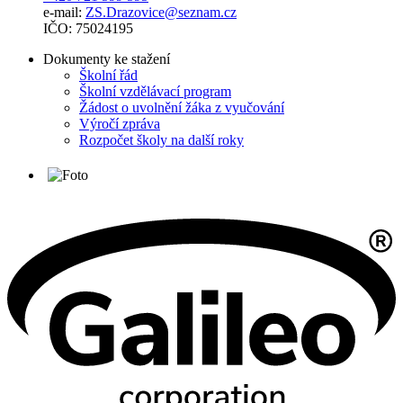
e-mail:
ZS.Drazovice@seznam.cz
IČO: 75024195
Dokumenty ke stažení
Školní řád
Školní vzdělávací program
Žádost o uvolnění žáka z vyučování
Výročí zpráva
Rozpočet školy na další roky