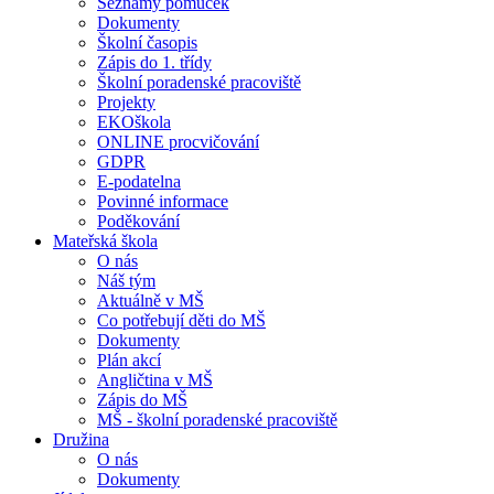
Seznamy pomůcek
Dokumenty
Školní časopis
Zápis do 1. třídy
Školní poradenské pracoviště
Projekty
EKOškola
ONLINE procvičování
GDPR
E-podatelna
Povinné informace
Poděkování
Mateřská škola
O nás
Náš tým
Aktuálně v MŠ
Co potřebují děti do MŠ
Dokumenty
Plán akcí
Angličtina v MŠ
Zápis do MŠ
MŠ - školní poradenské pracoviště
Družina
O nás
Dokumenty