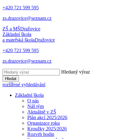
+420 721 599 595
zs.drazovice@seznam.cz
ZŠ a MŠ
Dražovice
Základní škola
a mateřská škola
Dražovice
+420 721 599 595
zs.drazovice@seznam.cz
Hledaný výraz
Hledat
rozšířené vyhledávání
Základní škola
O nás
Náš tým
Aktuálně v ZŠ
Plán akcí 2025⁄2026
Organizace roku
Kroužky 2025⁄2026
Rozvrh hodin