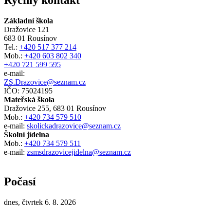
Rychlý kontakt
Základní škola
Dražovice 121
683 01 Rousínov
Tel.:
+420 517 377 214
Mob.:
+420 603 802 340
+420 721 599 595
e-mail:
ZS.Drazovice@seznam.cz
IČO: 75024195
Mateřská škola
Dražovice 255, 683 01 Rousínov
Mob.:
+420 734 579 510
e-mail:
skolickadrazovice@seznam.cz
Školní jídelna
Mob.:
+420 734 579 511
e-mail:
zsmsdrazovicejidelna@seznam.cz
Počasí
dnes, čtvrtek 6. 8. 2026