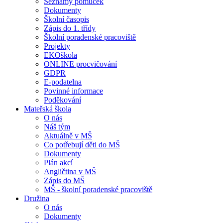
Seznamy pomůcek
Dokumenty
Školní časopis
Zápis do 1. třídy
Školní poradenské pracoviště
Projekty
EKOškola
ONLINE procvičování
GDPR
E-podatelna
Povinné informace
Poděkování
Mateřská škola
O nás
Náš tým
Aktuálně v MŠ
Co potřebují děti do MŠ
Dokumenty
Plán akcí
Angličtina v MŠ
Zápis do MŠ
MŠ - školní poradenské pracoviště
Družina
O nás
Dokumenty