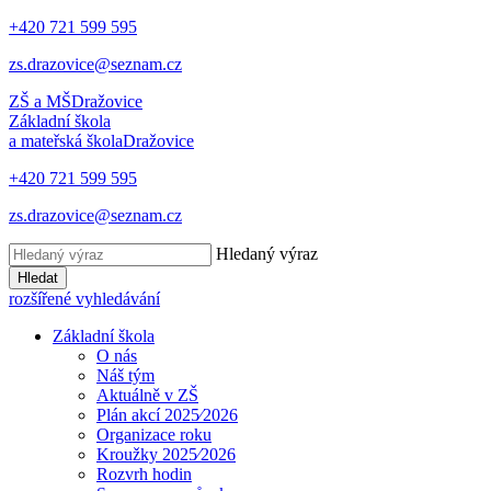
+420 721 599 595
zs.drazovice@seznam.cz
ZŠ a MŠ
Dražovice
Základní škola
a mateřská škola
Dražovice
+420 721 599 595
zs.drazovice@seznam.cz
Hledaný výraz
Hledat
rozšířené vyhledávání
Základní škola
O nás
Náš tým
Aktuálně v ZŠ
Plán akcí 2025⁄2026
Organizace roku
Kroužky 2025⁄2026
Rozvrh hodin