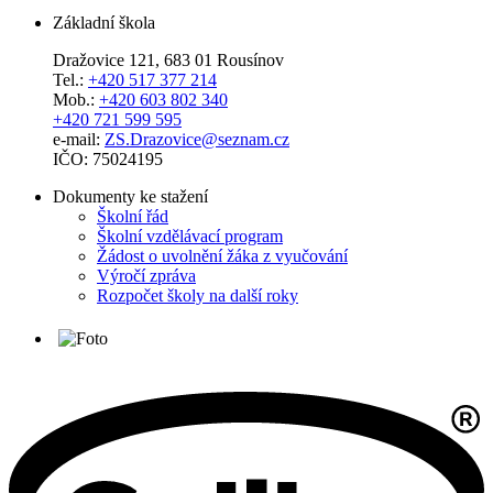
Základní škola
Dražovice 121, 683 01 Rousínov
Tel.:
+420 517 377 214
Mob.:
+420 603 802 340
+420 721 599 595
e-mail:
ZS.Drazovice@seznam.cz
IČO: 75024195
Dokumenty ke stažení
Školní řád
Školní vzdělávací program
Žádost o uvolnění žáka z vyučování
Výročí zpráva
Rozpočet školy na další roky