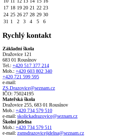
10
11
12
13
14
15
16
17
18
19
20
21
22
23
24
25
26
27
28
29
30
31
1
2
3
4
5
6
Rychlý kontakt
Základní škola
Dražovice 121
683 01 Rousínov
Tel.:
+420 517 377 214
Mob.:
+420 603 802 340
+420 721 599 595
e-mail:
ZS.Drazovice@seznam.cz
IČO: 75024195
Mateřská škola
Dražovice 255, 683 01 Rousínov
Mob.:
+420 734 579 510
e-mail:
skolickadrazovice@seznam.cz
Školní jídelna
Mob.:
+420 734 579 511
e-mail:
zsmsdrazovicejidelna@seznam.cz