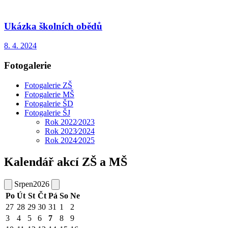
Ukázka školních obědů
8. 4. 2024
Fotogalerie
Fotogalerie ZŠ
Fotogalerie MŠ
Fotogalerie ŠD
Fotogalerie ŠJ
Rok 2022⁄2023
Rok 2023⁄2024
Rok 2024⁄2025
Kalendář akcí ZŠ a MŠ
Srpen
2026
Po
Út
St
Čt
Pá
So
Ne
27
28
29
30
31
1
2
3
4
5
6
7
8
9