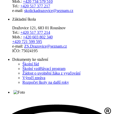
Mob.:
+420 734 579 510
Tel.:
+420 517 377 217
e-mail:
skolickadrazovice@seznam.cz
Základní škola
Dražovice 121, 683 01 Rousínov
Tel.:
+420 517 377 214
Mob.:
+420 603 802 340
+420 721 599 595
e-mail:
ZS.Drazovice@seznam.cz
IČO: 75024195
Dokumenty ke stažení
Školní řád
Školní vzdělávací program
Žádost o uvolnění žáka z vyučování
Výročí zpráva
Rozpočet školy na další roky