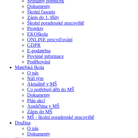
Seznamy pomůcek
Dokumenty
Školní časopis
Zápis do 1. třídy
Školní poradenské pracoviště
Projekty
EKOškola
ONLINE procvičování
GDPR
E-podatelna
Povinné informace
Poděkování
Mateřská škola
O nás
Náš tým
Aktuálně v MŠ
Co potřebují děti do MŠ
Dokumenty
Plán akcí
Angličtina v MŠ
Zápis do MŠ
MŠ - školní poradenské pracoviště
Družina
O nás
Dokumenty