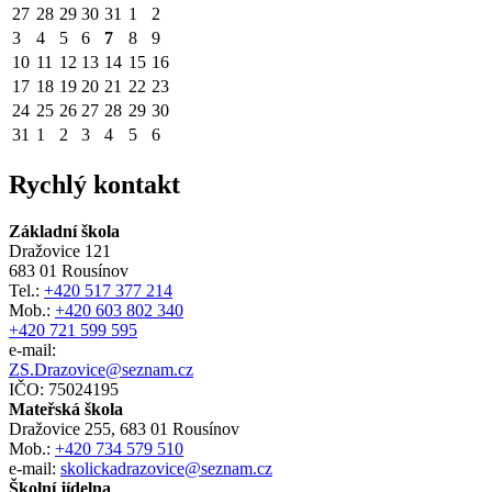
27
28
29
30
31
1
2
3
4
5
6
7
8
9
10
11
12
13
14
15
16
17
18
19
20
21
22
23
24
25
26
27
28
29
30
31
1
2
3
4
5
6
Rychlý kontakt
Základní škola
Dražovice 121
683 01 Rousínov
Tel.:
+420 517 377 214
Mob.:
+420 603 802 340
+420 721 599 595
e-mail:
ZS.Drazovice@seznam.cz
IČO: 75024195
Mateřská škola
Dražovice 255, 683 01 Rousínov
Mob.:
+420 734 579 510
e-mail:
skolickadrazovice@seznam.cz
Školní jídelna