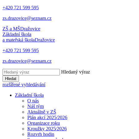
+420 721 599 595
zs.drazovice@seznam.cz
ZŠ a MŠ
Dražovice
Základní škola
a mateřská škola
Dražovice
+420 721 599 595
zs.drazovice@seznam.cz
Hledaný výraz
Hledat
rozšířené vyhledávání
Základní škola
O nás
Náš tým
Aktuálně v ZŠ
Plán akcí 2025⁄2026
Organizace roku
Kroužky 2025⁄2026
Rozvrh hodin