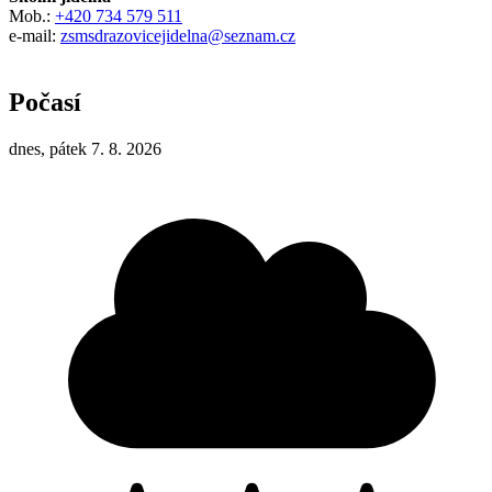
Mob.:
+420 734 579 511
e-mail:
zsmsdrazovicejidelna@seznam.cz
Počasí
dnes, pátek 7. 8. 2026