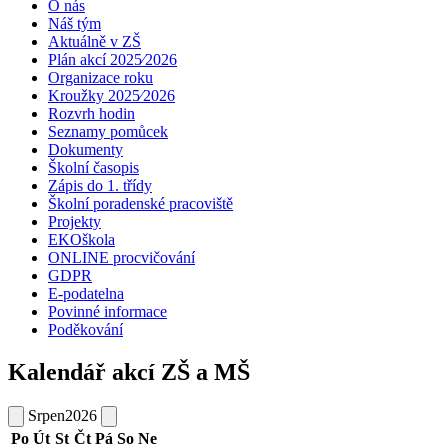
O nás
Náš tým
Aktuálně v ZŠ
Plán akcí 2025⁄2026
Organizace roku
Kroužky 2025⁄2026
Rozvrh hodin
Seznamy pomůcek
Dokumenty
Školní časopis
Zápis do 1. třídy
Školní poradenské pracoviště
Projekty
EKOškola
ONLINE procvičování
GDPR
E-podatelna
Povinné informace
Poděkování
Kalendář akcí ZŠ a MŠ
Srpen
2026
Po
Út
St
Čt
Pá
So
Ne