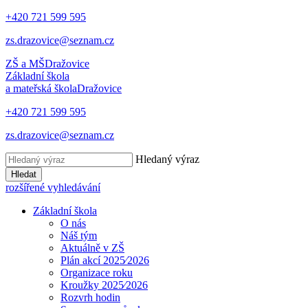
+420 721 599 595
zs.drazovice@seznam.cz
ZŠ a MŠ
Dražovice
Základní škola
a mateřská škola
Dražovice
+420 721 599 595
zs.drazovice@seznam.cz
Hledaný výraz
Hledat
rozšířené vyhledávání
Základní škola
O nás
Náš tým
Aktuálně v ZŠ
Plán akcí 2025⁄2026
Organizace roku
Kroužky 2025⁄2026
Rozvrh hodin