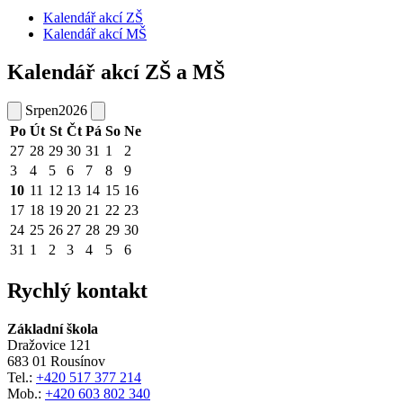
Kalendář akcí ZŠ
Kalendář akcí MŠ
Kalendář akcí ZŠ a MŠ
Srpen
2026
Po
Út
St
Čt
Pá
So
Ne
27
28
29
30
31
1
2
3
4
5
6
7
8
9
10
11
12
13
14
15
16
17
18
19
20
21
22
23
24
25
26
27
28
29
30
31
1
2
3
4
5
6
Rychlý kontakt
Základní škola
Dražovice 121
683 01 Rousínov
Tel.:
+420 517 377 214
Mob.:
+420 603 802 340