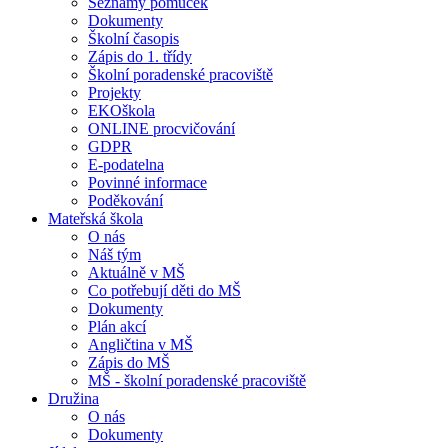
Seznamy pomůcek
Dokumenty
Školní časopis
Zápis do 1. třídy
Školní poradenské pracoviště
Projekty
EKOškola
ONLINE procvičování
GDPR
E-podatelna
Povinné informace
Poděkování
Mateřská škola
O nás
Náš tým
Aktuálně v MŠ
Co potřebují děti do MŠ
Dokumenty
Plán akcí
Angličtina v MŠ
Zápis do MŠ
MŠ - školní poradenské pracoviště
Družina
O nás
Dokumenty