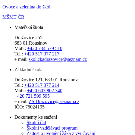
Ovoce a zelenina do škol
MŠMT ČR
Mateřská škola
Dražovice 255
683 01 Rousínov
Mob.:
+420 734 579 510
Tel.:
+420 517 377 217
e-mail:
skolickadrazovice@seznam.cz
Základní škola
Dražovice 121, 683 01 Rousínov
Tel.:
+420 517 377 214
Mob.:
+420 603 802 340
+420 721 599 595
e-mail:
ZS.Drazovice@seznam.cz
IČO: 75024195
Dokumenty ke stažení
Školní řád
Školní vzdělávací program
Žádost o uvolnění žáka z vyučování