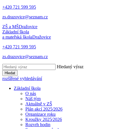
+420 721 599 595
zs.drazovice@seznam.cz
ZŠ a MŠ
Dražovice
Základní škola
a mateřská škola
Dražovice
+420 721 599 595
zs.drazovice@seznam.cz
Hledaný výraz
Hledat
rozšířené vyhledávání
Základní škola
O nás
Náš tým
Aktuálně v ZŠ
Plán akcí 2025⁄2026
Organizace roku
Kroužky 2025⁄2026
Rozvrh hodin