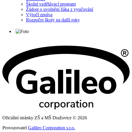
Školní vzdělávací program
Žádost o uvolnění žáka z vyučování
Výročí zpráva
Rozpočet školy na další roky
Oficiální stránky ZŠ a MŠ Dražovice © 2026
Provozovatel
Galileo Corporation s.r.o.