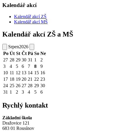
Kalendář akcí
Kalendář akcí ZŠ
Kalendář akcí MŠ
Kalendář akcí ZŠ a MŠ
Srpen
2026
Po
Út
St
Čt
Pá
So
Ne
27
28
29
30
31
1
2
3
4
5
6
7
8
9
10
11
12
13
14
15
16
17
18
19
20
21
22
23
24
25
26
27
28
29
30
31
1
2
3
4
5
6
Rychlý kontakt
Základní škola
Dražovice 121
683 01 Rousínov