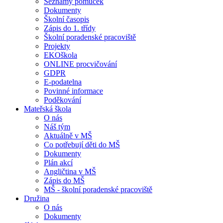
Seznamy pomůcek
Dokumenty
Školní časopis
Zápis do 1. třídy
Školní poradenské pracoviště
Projekty
EKOškola
ONLINE procvičování
GDPR
E-podatelna
Povinné informace
Poděkování
Mateřská škola
O nás
Náš tým
Aktuálně v MŠ
Co potřebují děti do MŠ
Dokumenty
Plán akcí
Angličtina v MŠ
Zápis do MŠ
MŠ - školní poradenské pracoviště
Družina
O nás
Dokumenty