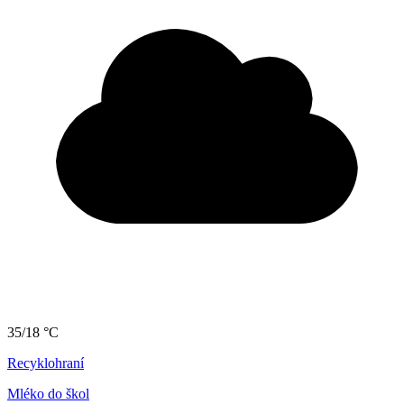
35/18 °C
Recyklohraní
Mléko do škol