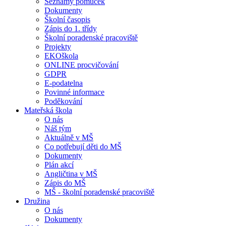
Seznamy pomůcek
Dokumenty
Školní časopis
Zápis do 1. třídy
Školní poradenské pracoviště
Projekty
EKOškola
ONLINE procvičování
GDPR
E-podatelna
Povinné informace
Poděkování
Mateřská škola
O nás
Náš tým
Aktuálně v MŠ
Co potřebují děti do MŠ
Dokumenty
Plán akcí
Angličtina v MŠ
Zápis do MŠ
MŠ - školní poradenské pracoviště
Družina
O nás
Dokumenty