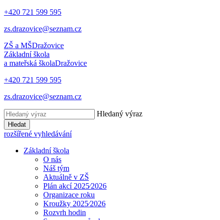
+420 721 599 595
zs.drazovice@seznam.cz
ZŠ a MŠ
Dražovice
Základní škola
a mateřská škola
Dražovice
+420 721 599 595
zs.drazovice@seznam.cz
Hledaný výraz
Hledat
rozšířené vyhledávání
Základní škola
O nás
Náš tým
Aktuálně v ZŠ
Plán akcí 2025⁄2026
Organizace roku
Kroužky 2025⁄2026
Rozvrh hodin