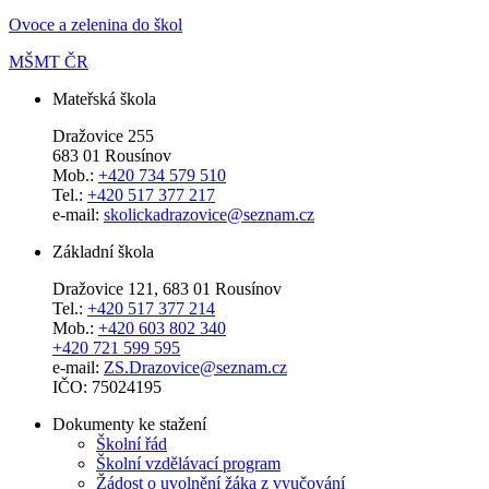
Ovoce a zelenina do škol
MŠMT ČR
Mateřská škola
Dražovice 255
683 01 Rousínov
Mob.:
+420 734 579 510
Tel.:
+420 517 377 217
e-mail:
skolickadrazovice@seznam.cz
Základní škola
Dražovice 121, 683 01 Rousínov
Tel.:
+420 517 377 214
Mob.:
+420 603 802 340
+420 721 599 595
e-mail:
ZS.Drazovice@seznam.cz
IČO: 75024195
Dokumenty ke stažení
Školní řád
Školní vzdělávací program
Žádost o uvolnění žáka z vyučování