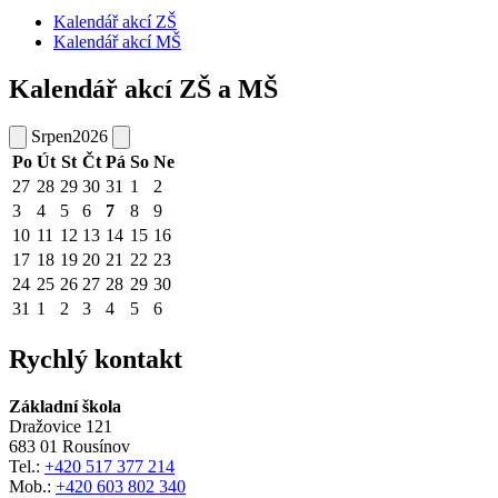
Kalendář akcí ZŠ
Kalendář akcí MŠ
Kalendář akcí ZŠ a MŠ
Srpen
2026
Po
Út
St
Čt
Pá
So
Ne
27
28
29
30
31
1
2
3
4
5
6
7
8
9
10
11
12
13
14
15
16
17
18
19
20
21
22
23
24
25
26
27
28
29
30
31
1
2
3
4
5
6
Rychlý kontakt
Základní škola
Dražovice 121
683 01 Rousínov
Tel.:
+420 517 377 214
Mob.:
+420 603 802 340