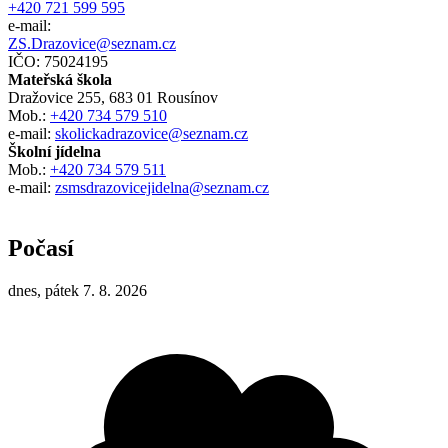
+420 721 599 595
e-mail:
ZS.Drazovice@seznam.cz
IČO: 75024195
Mateřská škola
Dražovice 255, 683 01 Rousínov
Mob.:
+420 734 579 510
e-mail:
skolickadrazovice@seznam.cz
Školní jídelna
Mob.:
+420 734 579 511
e-mail:
zsmsdrazovicejidelna@seznam.cz
Počasí
dnes, pátek 7. 8. 2026