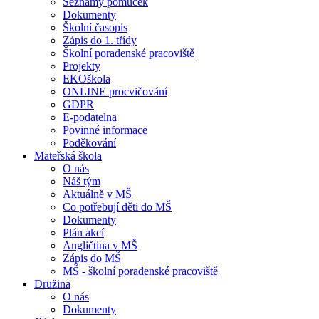
Seznamy pomůcek
Dokumenty
Školní časopis
Zápis do 1. třídy
Školní poradenské pracoviště
Projekty
EKOškola
ONLINE procvičování
GDPR
E-podatelna
Povinné informace
Poděkování
Mateřská škola
O nás
Náš tým
Aktuálně v MŠ
Co potřebují děti do MŠ
Dokumenty
Plán akcí
Angličtina v MŠ
Zápis do MŠ
MŠ - školní poradenské pracoviště
Družina
O nás
Dokumenty