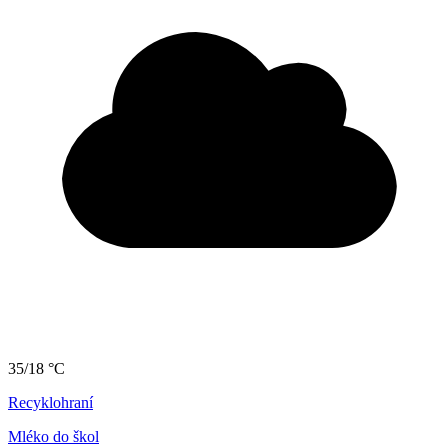
35/18 °C
Recyklohraní
Mléko do škol