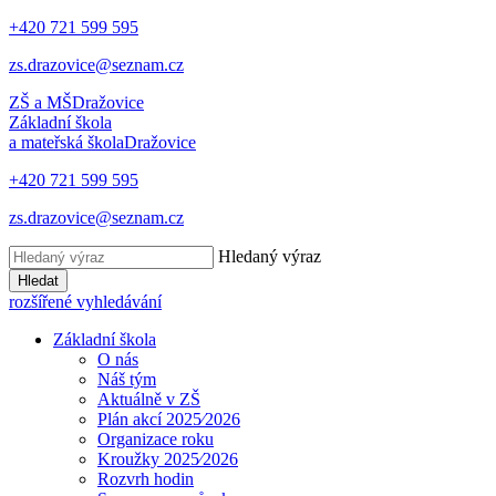
+420 721 599 595
zs.drazovice@seznam.cz
ZŠ a MŠ
Dražovice
Základní škola
a mateřská škola
Dražovice
+420 721 599 595
zs.drazovice@seznam.cz
Hledaný výraz
Hledat
rozšířené vyhledávání
Základní škola
O nás
Náš tým
Aktuálně v ZŠ
Plán akcí 2025⁄2026
Organizace roku
Kroužky 2025⁄2026
Rozvrh hodin