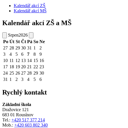
Kalendář akcí ZŠ
Kalendář akcí MŠ
Kalendář akcí ZŠ a MŠ
Srpen
2026
Po
Út
St
Čt
Pá
So
Ne
27
28
29
30
31
1
2
3
4
5
6
7
8
9
10
11
12
13
14
15
16
17
18
19
20
21
22
23
24
25
26
27
28
29
30
31
1
2
3
4
5
6
Rychlý kontakt
Základní škola
Dražovice 121
683 01 Rousínov
Tel.:
+420 517 377 214
Mob.:
+420 603 802 340