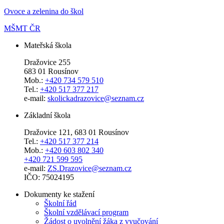
Ovoce a zelenina do škol
MŠMT ČR
Mateřská škola
Dražovice 255
683 01 Rousínov
Mob.:
+420 734 579 510
Tel.:
+420 517 377 217
e-mail:
skolickadrazovice@seznam.cz
Základní škola
Dražovice 121, 683 01 Rousínov
Tel.:
+420 517 377 214
Mob.:
+420 603 802 340
+420 721 599 595
e-mail:
ZS.Drazovice@seznam.cz
IČO: 75024195
Dokumenty ke stažení
Školní řád
Školní vzdělávací program
Žádost o uvolnění žáka z vyučování