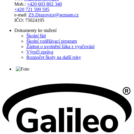
Mob.:
+420 603 802 340
+420 721 599 595
e-mail:
ZS.Drazovice@seznam.cz
IČO: 75024195
Dokumenty ke stažení
Školní řád
Školní vzdělávací program
Žádost o uvolnění žáka z vyučování
Výročí zpráva
Rozpočet školy na další roky