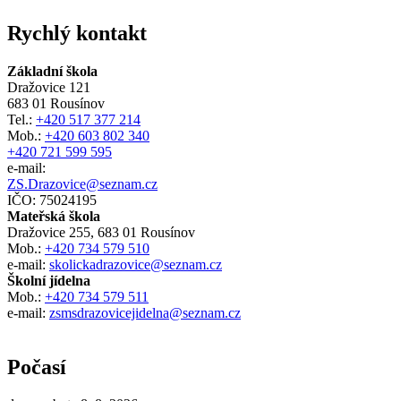
Rychlý kontakt
Základní škola
Dražovice 121
683 01 Rousínov
Tel.:
+420 517 377 214
Mob.:
+420 603 802 340
+420 721 599 595
e-mail:
ZS.Drazovice@seznam.cz
IČO: 75024195
Mateřská škola
Dražovice 255, 683 01 Rousínov
Mob.:
+420 734 579 510
e-mail:
skolickadrazovice@seznam.cz
Školní jídelna
Mob.:
+420 734 579 511
e-mail:
zsmsdrazovicejidelna@seznam.cz
Počasí