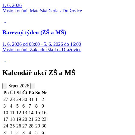
1. 6. 2026
Místo konání:
Mateřská škola - Dražovice
...
Barevný týden (ZŠ a MŠ)
1. 6. 2026 od 08:00 - 5. 6. 2026 do 16:00
Místo konání:
Základní škola - Dražovice
...
Kalendář akcí ZŠ a MŠ
Srpen
2026
Po
Út
St
Čt
Pá
So
Ne
27
28
29
30
31
1
2
3
4
5
6
7
8
9
10
11
12
13
14
15
16
17
18
19
20
21
22
23
24
25
26
27
28
29
30
31
1
2
3
4
5
6