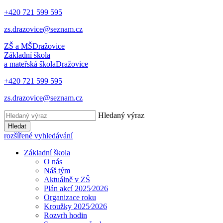
+420 721 599 595
zs.drazovice@seznam.cz
ZŠ a MŠ
Dražovice
Základní škola
a mateřská škola
Dražovice
+420 721 599 595
zs.drazovice@seznam.cz
Hledaný výraz
Hledat
rozšířené vyhledávání
Základní škola
O nás
Náš tým
Aktuálně v ZŠ
Plán akcí 2025⁄2026
Organizace roku
Kroužky 2025⁄2026
Rozvrh hodin