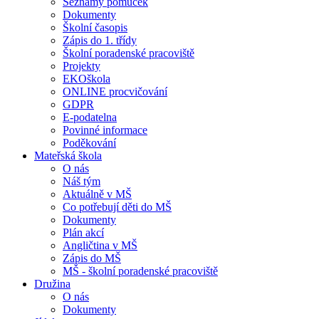
Seznamy pomůcek
Dokumenty
Školní časopis
Zápis do 1. třídy
Školní poradenské pracoviště
Projekty
EKOškola
ONLINE procvičování
GDPR
E-podatelna
Povinné informace
Poděkování
Mateřská škola
O nás
Náš tým
Aktuálně v MŠ
Co potřebují děti do MŠ
Dokumenty
Plán akcí
Angličtina v MŠ
Zápis do MŠ
MŠ - školní poradenské pracoviště
Družina
O nás
Dokumenty